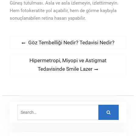
Güneş tutulması. Asla ve asla izlemeyin, izlettirmeyin.
Hem fotokeratite yol açabilir, hem de görme kaybıyla
sonuçlanabilen retina hasarı yapabilir.
Yazı
Previous
Göz Tembelliği Nedir? Tedavisi Nedir?
post:
gezinmesi
Next
Hipermetropi, Miyopi ve Astigmat
post:
Tedavisinde Smile Lazer
Search
for: