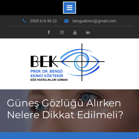
Skip
0505 616 80 22
benguekinci@gmail.com
to
content
Facebook
Instagram
Youtube
Linkedin
Güneş Gözlüğü Alırken
Nelere Dikkat Edilmeli?