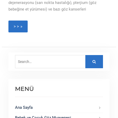
dejenerasyonu (sarı nokta hastalığı), pterjium (göz
bebeğine et yürümesi) ve bazı göz kanserleri
> >
Search
for:
MENÜ
Ana Sayfa
Bebek ve Çocuk Göz Muayenesi