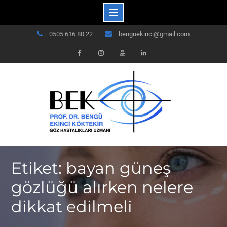
Skip
0505 616 80 22
benguekinci@gmail.com
to
content
Facebook
Instagram
Youtube
Linkedin
Etiket: bayan güneş
gözlüğü alırken nelere
dikkat edilmeli