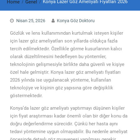
Konya Lazer Göz Ameliyatı Fiyatları 2026
Home
Genel
Nisan 25, 2026
Konya Göz Doktoru
Gözlük ve lens kullanımından kurtulmak isteyen kişiler
için lazer göz ameliyatları son yıllarda oldukça fazla
tercih edilmektedir. Özellikle görme kusurlarının kalıcı
olarak düzeltilmesini hedefleyen bu yöntemler,
teknolojinin gelişmesiyle birlikte daha güvenli ve kişiye
özel hale gelmiştir. Konya lazer göz ameliyatı fiyatları
2026 yılında ise uygulanacak yönteme, kullanılan
teknolojiye ve kişinin göz yapısına göre değişiklik
göstermektedir.
Konya’da lazer göz ameliyatı yaptırmayı düşünen kişiler
için fiyat araştırması kadar önemli olan bir diğer konu da
doğru değerlendirme sürecidir. Çünkü her hasta aynı
tedavi yöntemine uygun olmayabilir. Bu nedenle ameliyat
öncesinde detaylı göz muayenesi yapılması gerekir.