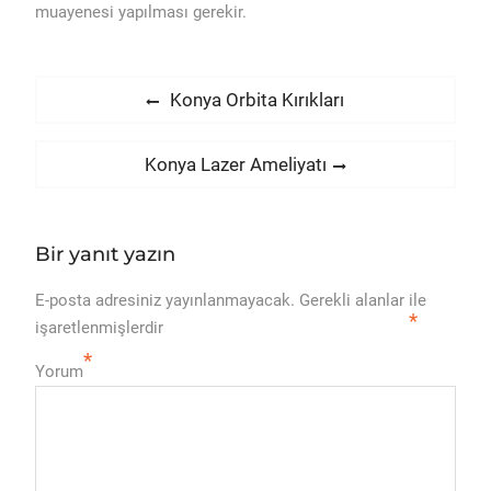
muayenesi yapılması gerekir.
Yazı
Previous
Konya Orbita Kırıkları
post:
gezinmesi
Next
Konya Lazer Ameliyatı
post:
Bir yanıt yazın
E-posta adresiniz yayınlanmayacak.
Gerekli alanlar
ile
*
işaretlenmişlerdir
*
Yorum