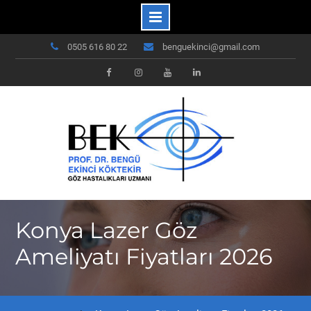
Skip
0505 616 80 22
benguekinci@gmail.com
to
content
Facebook
Instagram
Youtube
Linkedin
Konya Lazer Göz
Ameliyatı Fiyatları 2026