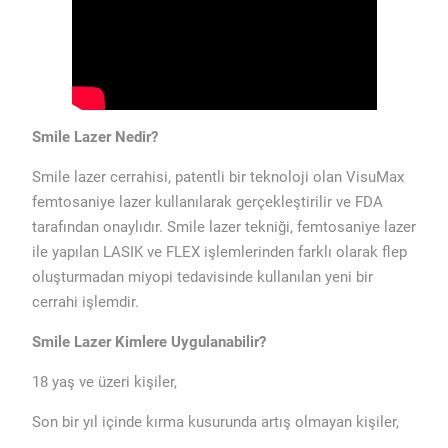
Smile Lazer Nedir?
Smile lazer cerrahisi, patentli bir teknoloji olan VisuMax
femtosaniye lazer kullanılarak gerçekleştirilir ve FDA
tarafından onaylıdır. Smile lazer tekniği, femtosaniye lazer
ile yapılan LASIK ve FLEX işlemlerinden farklı olarak flep
oluşturmadan miyopi tedavisinde kullanılan yeni bir
cerrahi işlemdir.
Smile Lazer Kimlere Uygulanabilir?
18 yaş ve üzeri kişiler,
Son bir yıl içinde kırma kusurunda artış olmayan kişiler,