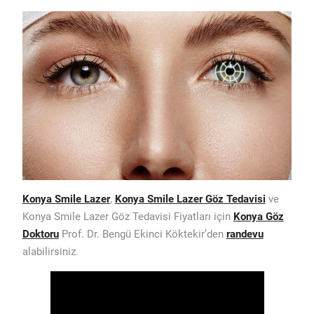
Konya Smile Lazer
,
Konya Smile Lazer Göz Tedavisi
ve
Konya Smile Lazer Göz Tedavisi Fiyatları için
Konya Göz
Doktoru
Prof. Dr. Bengü Ekinci Köktekir’den
randevu
alabilirsiniz.