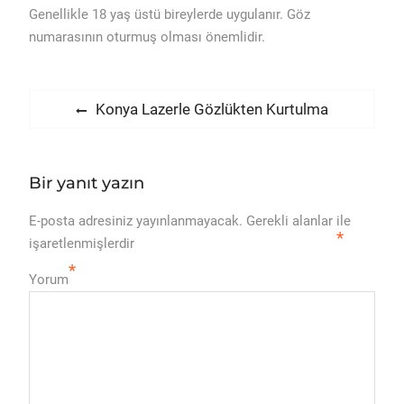
Genellikle 18 yaş üstü bireylerde uygulanır. Göz
numarasının oturmuş olması önemlidir.
Yazı
Previous
Konya Lazerle Gözlükten Kurtulma
post:
gezinmesi
Bir yanıt yazın
E-posta adresiniz yayınlanmayacak.
Gerekli alanlar
ile
*
işaretlenmişlerdir
*
Yorum