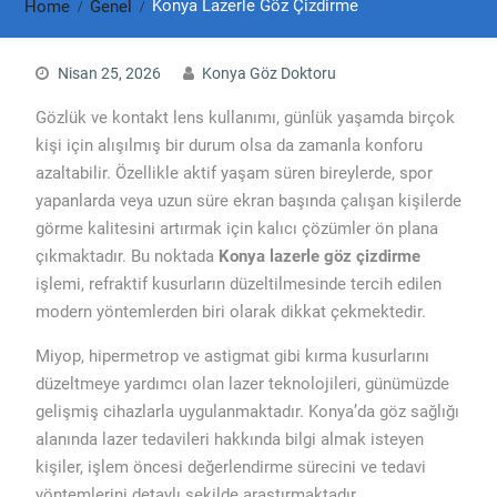
Konya Lazerle Göz Çizdirme
Home
Genel
Nisan 25, 2026
Konya Göz Doktoru
Gözlük ve kontakt lens kullanımı, günlük yaşamda birçok
kişi için alışılmış bir durum olsa da zamanla konforu
azaltabilir. Özellikle aktif yaşam süren bireylerde, spor
yapanlarda veya uzun süre ekran başında çalışan kişilerde
görme kalitesini artırmak için kalıcı çözümler ön plana
çıkmaktadır. Bu noktada
Konya lazerle göz çizdirme
işlemi, refraktif kusurların düzeltilmesinde tercih edilen
modern yöntemlerden biri olarak dikkat çekmektedir.
Miyop, hipermetrop ve astigmat gibi kırma kusurlarını
düzeltmeye yardımcı olan lazer teknolojileri, günümüzde
gelişmiş cihazlarla uygulanmaktadır. Konya’da göz sağlığı
alanında lazer tedavileri hakkında bilgi almak isteyen
kişiler, işlem öncesi değerlendirme sürecini ve tedavi
yöntemlerini detaylı şekilde araştırmaktadır.