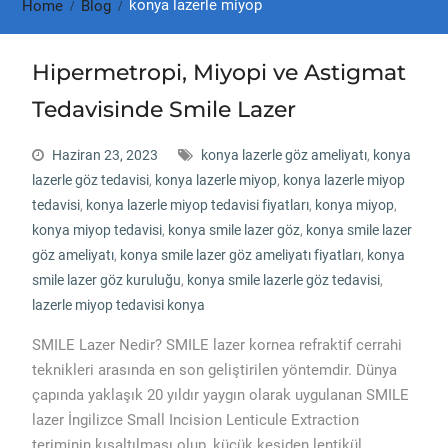
konya lazerle miyop
Home
Blog
Hipermetropi, Miyopi ve Astigmat
Tedavisinde Smile Lazer
Haziran 23, 2023
konya lazerle göz ameliyatı
,
konya
lazerle göz tedavisi
,
konya lazerle miyop
,
konya lazerle miyop
tedavisi
,
konya lazerle miyop tedavisi fiyatları
,
konya miyop
,
konya miyop tedavisi
,
konya smile lazer göz
,
konya smile lazer
göz ameliyatı
,
konya smile lazer göz ameliyatı fiyatları
,
konya
smile lazer göz kuruluğu
,
konya smile lazerle göz tedavisi
,
lazerle miyop tedavisi konya
SMILE Lazer Nedir? SMILE lazer kornea refraktif cerrahi
teknikleri arasında en son geliştirilen yöntemdir. Dünya
çapında yaklaşık 20 yıldır yaygın olarak uygulanan SMILE
lazer İngilizce Small Incision Lenticule Extraction
teriminin kısaltılması olup, küçük kesiden lentikül