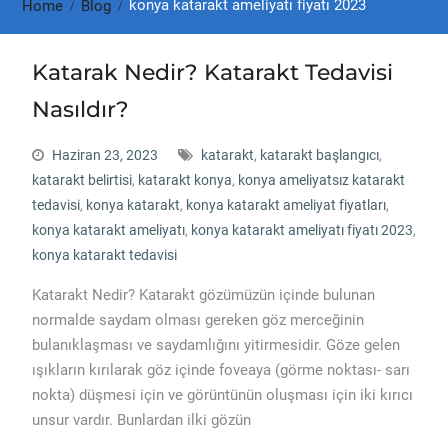
konya katarakt ameliyatı fiyatı 2023
Home
Blog
Katarak Nedir? Katarakt Tedavisi
Nasıldır?
Haziran 23, 2023
katarakt
,
katarakt başlangıcı
,
katarakt belirtisi
,
katarakt konya
,
konya ameliyatsız katarakt
tedavisi
,
konya katarakt
,
konya katarakt ameliyat fiyatları
,
konya katarakt ameliyatı
,
konya katarakt ameliyatı fiyatı 2023
,
konya katarakt tedavisi
Katarakt Nedir? Katarakt gözümüzün içinde bulunan
normalde saydam olması gereken göz merceğinin
bulanıklaşması ve saydamlığını yitirmesidir. Göze gelen
ışıkların kırılarak göz içinde foveaya (görme noktası- sarı
nokta) düşmesi için ve görüntünün oluşması için iki kırıcı
unsur vardır. Bunlardan ilki gözün