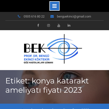
Skip
0505 616 80 22
benguekinci@gmail.com
to
content
Facebook
Instagram
Youtube
Linkedin
Etiket: konya katarakt
ameliyatı fiyatı 2023