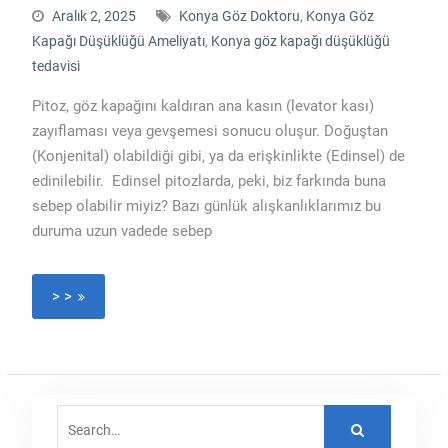
Aralık 2, 2025
Konya Göz Doktoru
,
Konya Göz
Kapağı Düşüklüğü Ameliyatı
,
Konya göz kapağı düşüklüğü
tedavisi
Pitoz, göz kapağını kaldıran ana kasın (levator kası)
zayıflaması veya gevşemesi sonucu oluşur. Doğuştan
(Konjenital) olabildiği gibi, ya da erişkinlikte (Edinsel) de
edinilebilir. Edinsel pitozlarda, peki, biz farkında buna
sebep olabilir miyiz? Bazı günlük alışkanlıklarımız bu
duruma uzun vadede sebep
> >
Search
for: