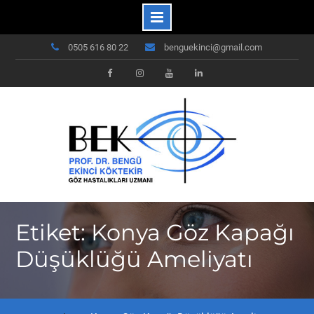
Skip
0505 616 80 22
benguekinci@gmail.com
to
content
Facebook
Instagram
Youtube
Linkedin
Etiket: Konya Göz Kapağı
Düşüklüğü Ameliyatı