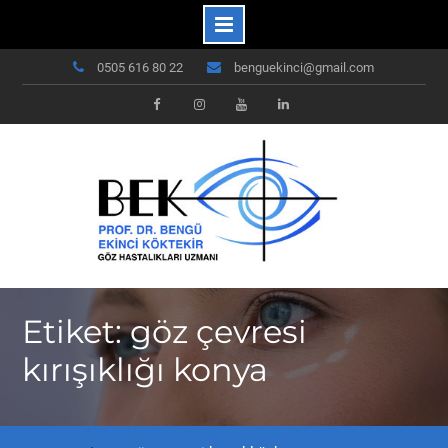
Skip
0505 616 80 22
benguekinci@gmail.com
to
content
Facebook
Instagram
Youtube
Linkedin
Etiket: göz çevresi
kırışıklığı konya