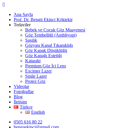
Skip
to
Ana Sayfa
content
Prof. Dr. Bengü Ekinci Köktekir
Tedaviler
Bebek ve Çocuk Göz Muayenesi
Göz Tembelliği (Ambliyopi)
Şaşılık
Gözyaşı Kanal Tıkanıklığı
Göz Kapak Düşüklüğü
Göz Kapağı Estetiği
Katarakt
Premium Göz İçi Lens
Excimer Lazer
Smile Lazer
Protez Göz
Videolar
Fotoğraflar
Blog
İletişim
Türkçe
English
0505 616 80 22
benguekinci@gmail.com