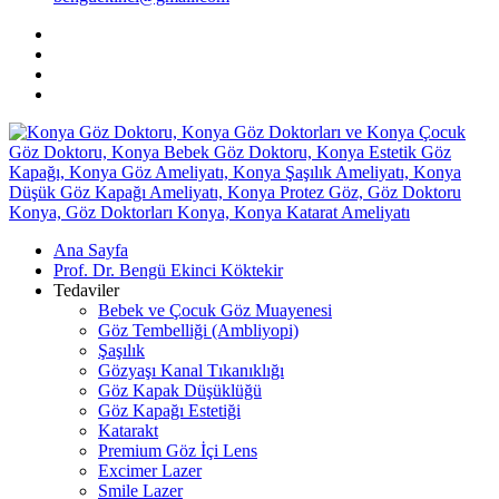
Facebook
Instagram
Youtube
Linkedin
Ana Sayfa
Prof. Dr. Bengü Ekinci Köktekir
Tedaviler
Bebek ve Çocuk Göz Muayenesi
Göz Tembelliği (Ambliyopi)
Şaşılık
Gözyaşı Kanal Tıkanıklığı
Göz Kapak Düşüklüğü
Göz Kapağı Estetiği
Katarakt
Premium Göz İçi Lens
Excimer Lazer
Smile Lazer