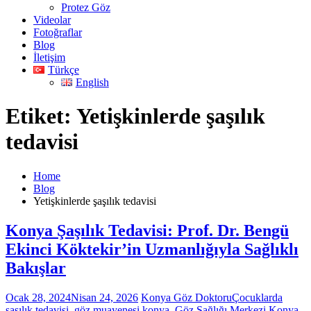
Protez Göz
Videolar
Fotoğraflar
Blog
İletişim
Türkçe
English
Etiket: Yetişkinlerde şaşılık
tedavisi
Home
Blog
Yetişkinlerde şaşılık tedavisi
Konya Şaşılık Tedavisi: Prof. Dr. Bengü
Ekinci Köktekir’in Uzmanlığıyla Sağlıklı
Bakışlar
Ocak 28, 2024
Nisan 24, 2026
Konya Göz Doktoru
Çocuklarda
şaşılık tedavisi
,
göz muayenesi konya
,
Göz Sağlığı Merkezi Konya
,