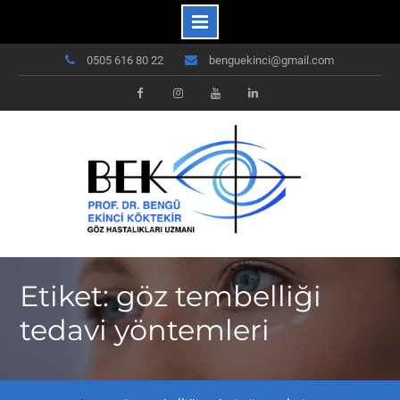
Skip
0505 616 80 22
benguekinci@gmail.com
to
content
Facebook
Instagram
Youtube
Linkedin
Etiket: göz tembelliği
tedavi yöntemleri